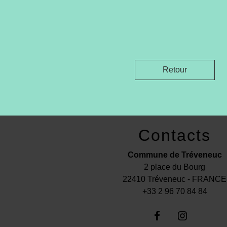
Retour
Contacts
Commune de Tréveneuc
2 place du Bourg
22410 Tréveneuc - FRANCE
+33 2 96 70 84 84