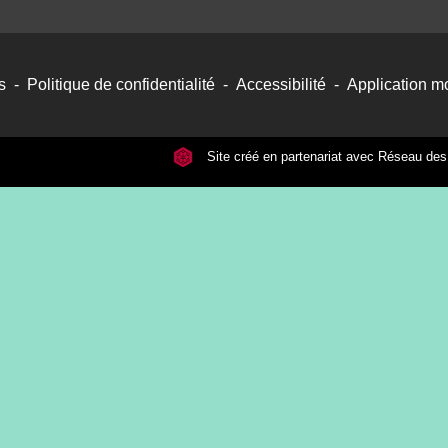
s
-
Politique de confidentialité
-
Accessibilité
-
Application mo
Site créé en partenariat avec Réseau d